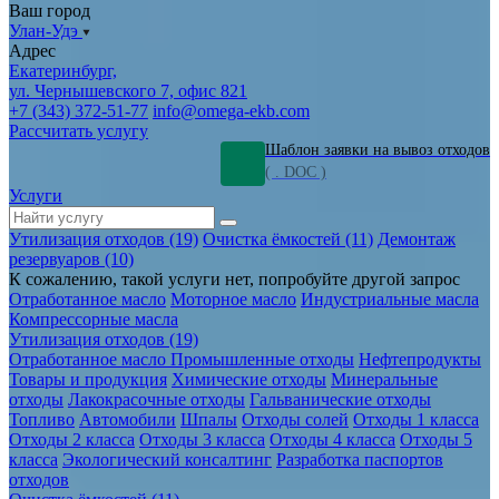
Ваш город
Улан-Удэ
Адрес
Екатеринбург,
ул. Чернышевского 7, офис 821
+7 (343) 372-51-77
info@omega-ekb.com
Рассчитать услугу
Шаблон заявки на вывоз отходов
( . DOC )
Услуги
Утилизация отходов (19)
Очистка ёмкостей (11)
Демонтаж
резервуаров (10)
К сожалению, такой услуги нет, попробуйте другой запрос
Отработанное масло
Моторное масло
Индустриальные масла
Компрессорные масла
Утилизация отходов (19)
Отработанное масло
Промышленные отходы
Нефтепродукты
Товары и продукция
Химические отходы
Минеральные
отходы
Лакокрасочные отходы
Гальванические отходы
Топливо
Автомобили
Шпалы
Отходы солей
Отходы 1 класса
Отходы 2 класса
Отходы 3 класса
Отходы 4 класса
Отходы 5
класса
Экологический консалтинг
Разработка паспортов
отходов