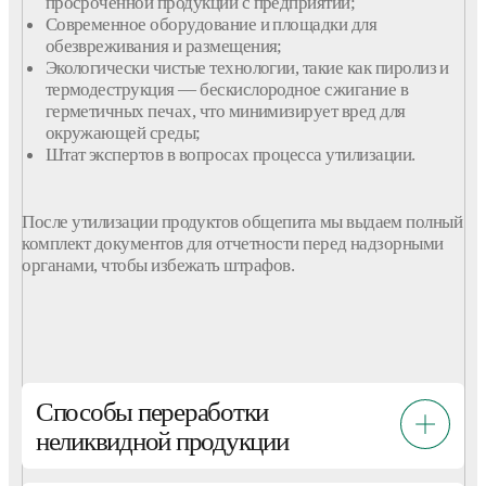
просроченной
продукции
с
предприятий
;
Современное оборудование и площадки для
обезвреживания и размещения
;
Экологически
чистые
технологии, такие как пиролиз и
термодеструкция — бескислородное сжигание в
герметичных печах, что минимизирует вред для
окружающей среды;
Штат экспертов в вопросах процесса утилизации.
После
утилизации
продуктов
общепита
мы выдаем полный
комплект документов для отчетности перед надзорными
органами, чтобы избежать
штрафов
.
Способы переработки
неликвидной продукции