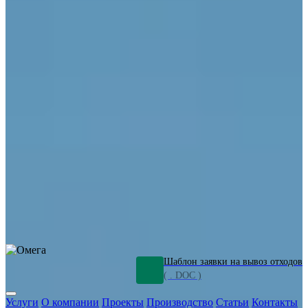
ОПО
Демонтаж и ликвидация промышленных объектов
Переработка шламов
Промышленное оборудование
Силикагель
Сорбенты
Химическое оборудование
Металлургическое оборудование
Кизельгур
Олигомеры
Утилизация битума
Очистка сточных вод от нефтепродуктов
Грунт и песок, загрязненные нефтепродуктами
Откачка
нефтепродуктов
СОЖ
Мазут
Отходы НПЗ
Отработанные
растворы
Шлам очистки трубопроводов
Пищевые отходы
Антифриз
Этиленгликоль
Металлические шламы
Минеральное волокно
Концентраты
Отходы газоочистки
Отработанные растворители и ацетон
Тара ЛКМ
Смолы
Клей
и мастика
Нефрас
Органические растворители
Сольвент
Щелочи
Гальванические шламы
Травильные растворы
Хромсодержащие отходы
Бензин
Дизель
Керосин
Грузовые авто
Спецтехника
Транспорт с предприятия
Оксиды и гидроксиды
Все услуги
Шаблон заявки на вывоз отходов
( . DOC )
Услуги
О компании
Проекты
Производство
Статьи
Контакты