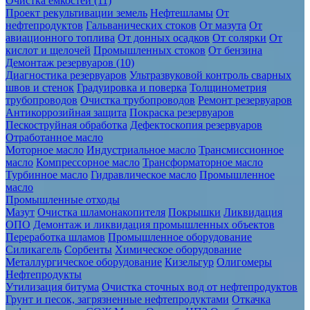
Очистка ёмкостей (11)
Проект рекультивации земель
Нефтешламы
От
нефтепродуктов
Гальванических стоков
От мазута
От
авиационного топлива
От донных осадков
От солярки
От
кислот и щелочей
Промышленных стоков
От бензина
Демонтаж резервуаров (10)
Диагностика резервуаров
Ультразвуковой контроль сварных
швов и стенок
Градуировка и поверка
Толщинометрия
трубопроводов
Очистка трубопроводов
Ремонт резервуаров
Антикоррозийная защита
Покраска резервуаров
Пескоструйная обработка
Дефектоскопия резервуаров
Отработанное масло
Моторное масло
Индустриальное масло
Трансмиссионное
масло
Компрессорное масло
Трансформаторное масло
Турбинное масло
Гидравлическое масло
Промышленное
масло
Промышленные отходы
Мазут
Очистка шламонакопителя
Покрышки
Ликвидация
ОПО
Демонтаж и ликвидация промышленных объектов
Переработка шламов
Промышленное оборудование
Силикагель
Сорбенты
Химическое оборудование
Металлургическое оборудование
Кизельгур
Олигомеры
Нефтепродукты
Утилизация битума
Очистка сточных вод от нефтепродуктов
Грунт и песок, загрязненные нефтепродуктами
Откачка