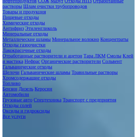
нефтепродуктов
СОЖ
Мазут
Отходы НПЗ
Отработанные
растворы
Шлам очистки трубопроводов
Товары и продукция
Пищевые отходы
Химические отходы
Антифриз
Этиленгликоль
Минеральные отходы
Металлические шламы
Минеральное волокно
Концентраты
Отходы газоочистки
Лакокрасочные отходы
Отработанные растворители и ацетон
Тара ЛКМ
Смолы
Клей
и мастика
Нефрас
Органические растворители
Сольвент
Гальванические отходы
Щелочи
Гальванические шламы
Травильные растворы
Хромсодержащие отходы
Топливо
Бензин
Дизель
Керосин
Автомобили
Грузовые авто
Спецтехника
Транспорт с предприятия
Отходы солей
Оксиды и гидроксиды
Все услуги