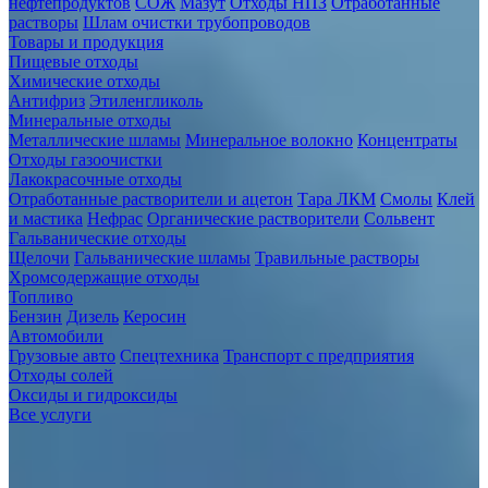
нефтепродуктов
СОЖ
Мазут
Отходы НПЗ
Отработанные
растворы
Шлам очистки трубопроводов
Товары и продукция
Пищевые отходы
Химические отходы
Антифриз
Этиленгликоль
Минеральные отходы
Металлические шламы
Минеральное волокно
Концентраты
Отходы газоочистки
Лакокрасочные отходы
Отработанные растворители и ацетон
Тара ЛКМ
Смолы
Клей
и мастика
Нефрас
Органические растворители
Сольвент
Гальванические отходы
Щелочи
Гальванические шламы
Травильные растворы
Хромсодержащие отходы
Топливо
Бензин
Дизель
Керосин
Автомобили
Грузовые авто
Спецтехника
Транспорт с предприятия
Отходы солей
Оксиды и гидроксиды
Все услуги