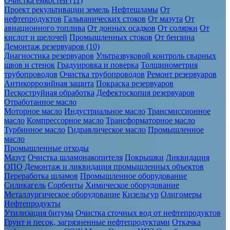
Очистка ёмкостей (11)
Проект рекультивации земель
Нефтешламы
От
нефтепродуктов
Гальванических стоков
От мазута
От
авиационного топлива
От донных осадков
От солярки
От
кислот и щелочей
Промышленных стоков
От бензина
Демонтаж резервуаров (10)
Диагностика резервуаров
Ультразвуковой контроль сварных
швов и стенок
Градуировка и поверка
Толщинометрия
трубопроводов
Очистка трубопроводов
Ремонт резервуаров
Антикоррозийная защита
Покраска резервуаров
Пескоструйная обработка
Дефектоскопия резервуаров
Отработанное масло
Моторное масло
Индустриальное масло
Трансмиссионное
масло
Компрессорное масло
Трансформаторное масло
Турбинное масло
Гидравлическое масло
Промышленное
масло
Промышленные отходы
Мазут
Очистка шламонакопителя
Покрышки
Ликвидация
ОПО
Демонтаж и ликвидация промышленных объектов
Переработка шламов
Промышленное оборудование
Силикагель
Сорбенты
Химическое оборудование
Металлургическое оборудование
Кизельгур
Олигомеры
Нефтепродукты
Утилизация битума
Очистка сточных вод от нефтепродуктов
Грунт и песок, загрязненные нефтепродуктами
Откачка