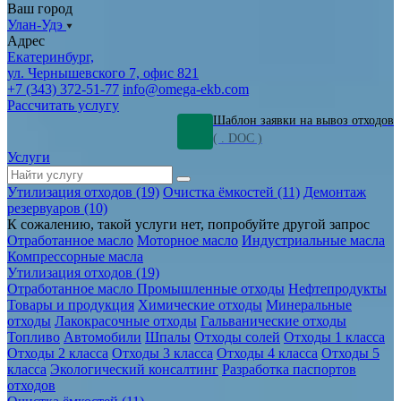
Ваш город
Улан-Удэ
Адрес
Екатеринбург,
ул. Чернышевского 7, офис 821
+7 (343) 372-51-77
info@omega-ekb.com
Рассчитать услугу
Шаблон заявки на вывоз отходов
( . DOC )
Услуги
Утилизация отходов (19)
Очистка ёмкостей (11)
Демонтаж
резервуаров (10)
К сожалению, такой услуги нет, попробуйте другой запрос
Отработанное масло
Моторное масло
Индустриальные масла
Компрессорные масла
Утилизация отходов (19)
Отработанное масло
Промышленные отходы
Нефтепродукты
Товары и продукция
Химические отходы
Минеральные
отходы
Лакокрасочные отходы
Гальванические отходы
Топливо
Автомобили
Шпалы
Отходы солей
Отходы 1 класса
Отходы 2 класса
Отходы 3 класса
Отходы 4 класса
Отходы 5
класса
Экологический консалтинг
Разработка паспортов
отходов